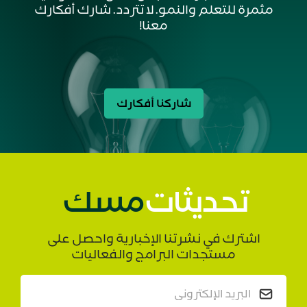
الحوارات التنفيذية مع الدكتور صالح الصالح،
القيادة
مثمرة للتعلم والنمو. لا تتردد. شارك أفكارك
نائب الرئيس لمعادن التحول في أرامكو
معنا!
5 دقائق
الرياض: مدينة القادة
القيادة
10 دقائق
مشروع الشباب: عبر الثقافات - رسائل عابرة
العالمي
للثقافات
شاركنا أفكارك
5 دقائق
تحديثات
مسك
اشترك في نشرتنا الإخبارية واحصل على
مستجدات البرامج والفعاليات