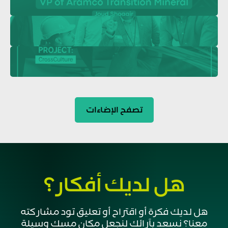
تصفح الإضاءات
كيف أزاحت فلاورد أكبر عائق أمام الإهداء الرقمي
الريادة
هل لديك أفكار؟
10 دقائق
النمو المهني ومسارات التطوير الوظيفي للقادة
القيادة
هل لديك فكرة أو اقتراح أو تعليق تود مشاركته
10 دقائق
معنا؟ نسعد بآرائك لنجعل مكان مسك وسيلة