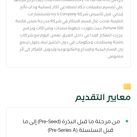
جزء من Stanford Collaboratory for Human & AI، حيث تركز أبحاثها
على تصميم تطبيقات ذكاء اصطناعي أكثر إنسانية وذات تأثير
إيجابي. قبل تأسيس شركة Ivy & Company للاستشارات
التقنية، قادت غال قسم الابتكار في شركة مدرجة ضمن قائمة
Fortune 500، حيث طورت خطوط منتجات وشراكات وبرامج
عززت التفكير الإبداعي داخل الفرق. تعمل اليوم مع شركات
ناشئة ومنظمات وحكومات في دول الخليج لبناء حلول تجمع
بين الاستراتيجية والإبداع والتكنولوجيا وتحويل الأفكار إلى أثر
ملموس.
معايير التقديم
من مرحلة ما قبل البذرة
(Pre-Seed)
إلى ما
قبل السلسلة
(Pre-Series A)