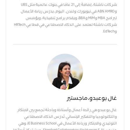
شركات ناشئة، إضافةً إلى 21 عامًا في بنوك عالمية مثل UBS
وABN AMRO في نيويورك ولندن. اليوم، يدرّس ريادة الأعمال
لبرامج MBA وMIM وBBA، ويقدّم برامج تنفيذية، ويؤسّس
شركات ناشئة تعتمد على الذكاء الاصطناعي في قطاعي HRTech
وEdTech.
غال بوعبدو، ماجستير
غال بوعبدو هي رائدة أعمال وأستاذة وباحثة تجمع بين الابتكار
والتكنولوجيا والتفكير الإنساني. تُدرّس الذكاء الاصطناعي
التوليدي والابتكار وريادة الأعمال في IE Business School، وهي