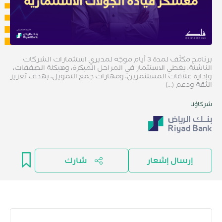
برنامج مكثّف لمدة 3 أيام موجّه لمديري استثمارات الشركات
الناشئة، يغطي الاستثمار في المراحل المبكرة، وهيكلة الصفقات،
وإدارة علاقات المستثمرين، ومهارات جمع التمويل، بهدف تعزيز
الثقة ودعم (...)
شركاؤنا
إرسال إشعار
شارك