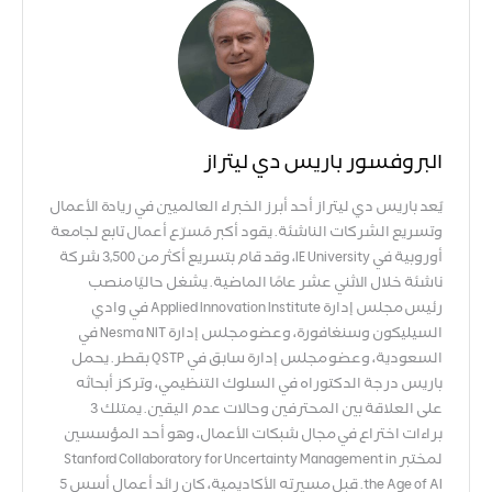
البروفسور باريس دي ليتراز
يُعد باريس دي ليتراز أحد أبرز الخبراء العالميين في ريادة الأعمال
وتسريع الشركات الناشئة. يقود أكبر مُسرّع أعمال تابع لجامعة
أوروبية في IE University، وقد قام بتسريع أكثر من 3,500 شركة
ناشئة خلال الاثني عشر عامًا الماضية. يشغل حاليًا منصب
رئيس مجلس إدارة Applied Innovation Institute في وادي
السيليكون وسنغافورة، وعضو مجلس إدارة Nesma NIT في
السعودية، وعضو مجلس إدارة سابق في QSTP بقطر. يحمل
باريس درجة الدكتوراه في السلوك التنظيمي، وتركز أبحاثه
على العلاقة بين المحترفين وحالات عدم اليقين. يمتلك 3
براءات اختراع في مجال شبكات الأعمال، وهو أحد المؤسسين
لمختبر Stanford Collaboratory for Uncertainty Management in
the Age of AI. قبل مسيرته الأكاديمية، كان رائد أعمال أسس 5