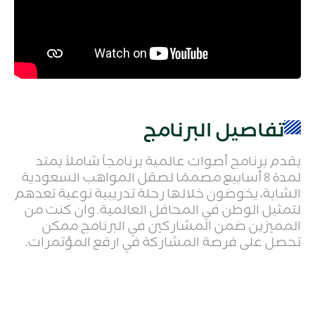
تفاصيل البرنامج
يقدم برنامج أصوات عالمية برنامجاً شاملاً يمتد
لمدة 8 أسابيع مصممًا لصقل المواهب السعودية
الشابة، يخوضون خلالها رحلة تدريبية نوعية تعدهم
لتمثيل الوطن في المحافل العالمية. وان كنت من
المميزين ضمن المشاركين في البرنامج ممكن
تحصل على فرصة المشاركة في ارفع المؤتمرات.