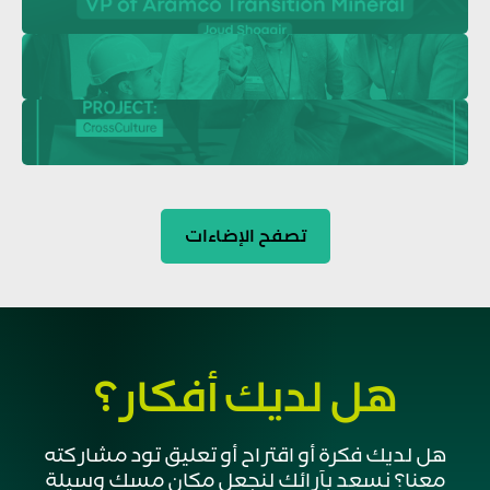
تصفح الإضاءات
كيف أزاحت فلاورد أكبر عائق أمام الإهداء الرقمي
الريادة
هل لديك أفكار؟
10 دقائق
النمو المهني ومسارات التطوير الوظيفي للقادة
القيادة
هل لديك فكرة أو اقتراح أو تعليق تود مشاركته
10 دقائق
معنا؟ نسعد بآرائك لنجعل مكان مسك وسيلة