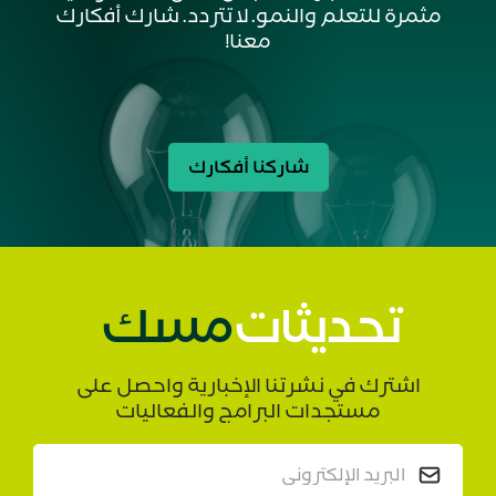
الحوارات التنفيذية مع الدكتور صالح الصالح،
القيادة
مثمرة للتعلم والنمو. لا تتردد. شارك أفكارك
نائب الرئيس لمعادن التحول في أرامكو
معنا!
5 دقائق
الرياض: مدينة القادة
القيادة
10 دقائق
مشروع الشباب: عبر الثقافات - رسائل عابرة
العالمي
للثقافات
شاركنا أفكارك
5 دقائق
تحديثات
مسك
اشترك في نشرتنا الإخبارية واحصل على
مستجدات البرامج والفعاليات