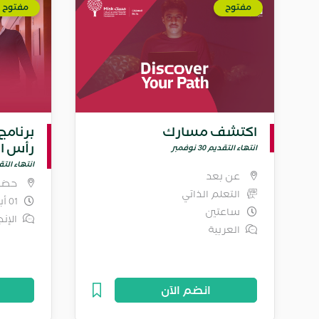
مفتوح
مفتوح
اكتشف مسارك
برنامج
رأس ا
انتهاء التقديم 30 نوفمبر
انتهاء التقديم 0
عن بعد
حضو
التعلم الذاتي
01 أبريل - 31 ديسمبر 2026
ساعتين
الإنج
العربية
انضم الآن