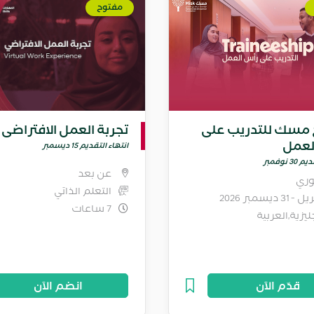
مفتوح
 مسك للتدريب على
تجربة العمل الافتراضي
لعمل
انتهاء التقديم 15 ديسمبر
3 نوفمبر
عن بعد
ري
التعلم الذاتي
7 ساعات
ليزية,العربية
قدّم الآن
انضم الآن