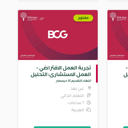
مفتوح
تجربة العمل الافتراضي -
ل
العمل الاستشاري: التحليل
المالي وتحليل الربحية
انتهاء التقديم 15 ديسمبر
عن بعد
التعلم الذاتي
7 ساعات
العربية