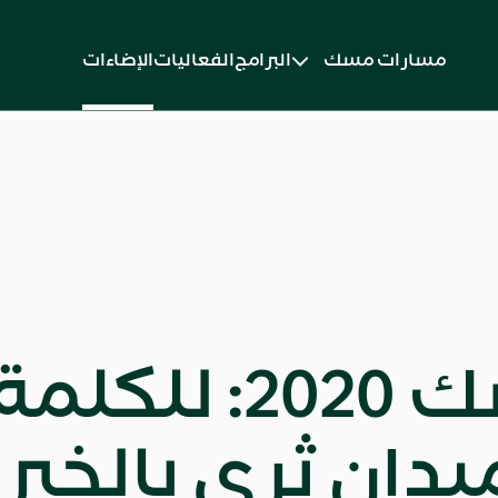
مسارات مسك
البرامج
الفعاليات
الإضاءات
حديث مسك 2020: للك
يدان ثري بالخبر