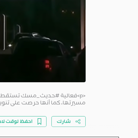
<p>فعالية #حديث_مسك​ تستقطب ال
مسيرتها، كما أنها حرصت على تنويع
شارك
احفظ لوقت لا