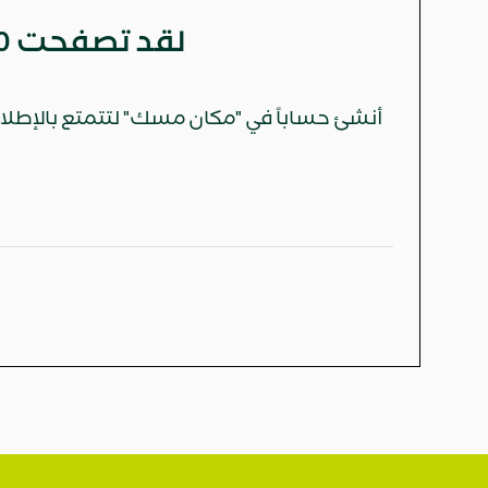
لقد تصفحت
0
أنشئ حساباً في "مكان مسك" لتتمتع بالإطلاع