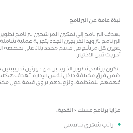
نبذة عامة عن البرنامج
البرنامج لتزويد الخريجين الجدد بتجربة عملية شامل
تعيين كل مرشح في قسم محدد بناءً على تخصصه الأكا
أُجريت قبل الاختيار.
ضمن فرق مختلفة داخل نفس الإدارة. تهدف هيكلية ا
فهمهم للمنظمة، وتزويدهم برؤى قيمة حول مخت
مزايا برنامج مسك × القدية:
راتب شهري تنافسي