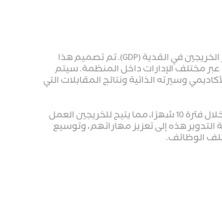
يهدف البرنامج إلى تمكين المرشحين لبرنامج تطوير الخريجين في القدية (GDP). تم تصميم هذا
ة عبر مختلف الإدارات داخل المنظمة. سيتم
ديمي وسيرته الذاتية ونتائج المقابلات التي
يتكون برنامج تطوير الخريجين من دورتين تدريبيتين خلال فترة 10 شهرًا، مما يتيح للخريجين العمل
لتدوير هذه إلى تعزيز مهاراتهم، وتوسيع
لف الوظائف.