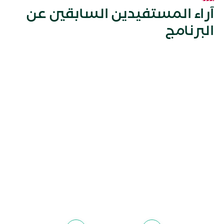
آراء المستفيدين السابقين عن
البرنامج
عبد الرحمن الدايل
|
انضمامي لبرنامج مسك للتدريب على رأس
العمل كان نقطة تحول بالنسبة لي،
خصوصًا مع إتاحة الفرصة للتدرب في
شركة عالمية مثل هيونداي. من خلال هذه
التجربة الإيجابية، تمكنت من توسيع
مداركي خارج تخصصي في هندسة
البرمجيات إلى مجالات الأعمال، والعمل
ضمن بيئة محفزة، عالمية، ومتقدمة في
كوريا. ساهم البرنامج بشكل كبير في
تطوير مهاراتي، وتعزيز ثقتي بنفسي،
وزيادة جاهزيتي لدخول سوق العمل بخبرة
عملية حقيقية.