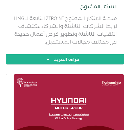
الابتكار المفتوح
منصة الابتكار المفتوح ZERO1NE التابعة لـ HMG
تربط الشركات الناشئة والشركاء لاكتشاف
التقنيات الناشئة وتطوير فرص أعمال جديدة
في مختلف مجالات المستقبل.
قراءة المزيد