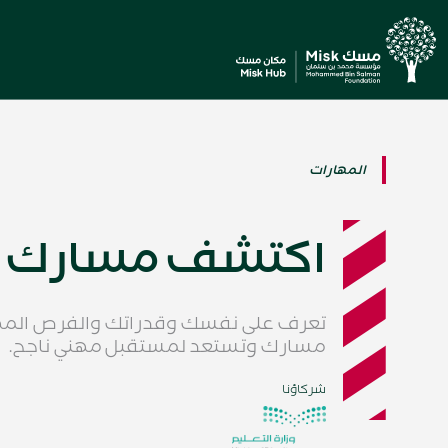
المهارات
اكتشف مسارك
تعرف على نفسك وقدراتك والفرص المه
مسارك وتستعد لمستقبل مهني ناجح.
شركاؤنا