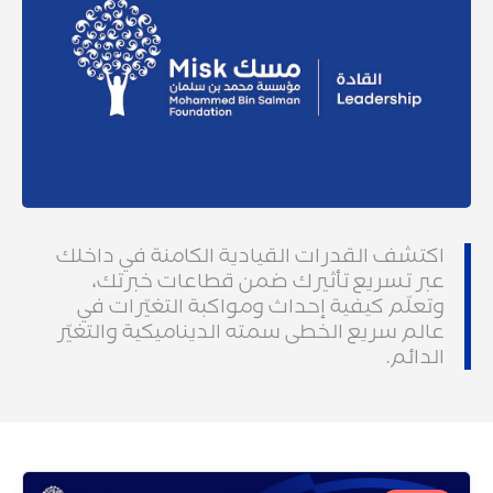
اكتشف القدرات القيادية الكامنة في داخلك
عبر تسريع تأثيرك ضمن قطاعات خبرتك،
وتعلّم كيفية إحداث ومواكبة التغيّرات في
عالم سريع الخطى سمته الديناميكية والتغيّر
الدائم.