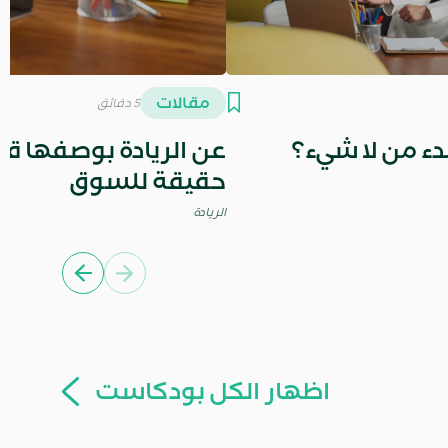
فرز حسب
اظهار الكل مقالات