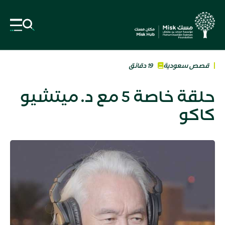
قصص سعودية
19 دقائق
حلقة خاصة 5 مع د. ميتشيو
كاكو