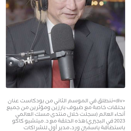
<div>ننطلق في الموسم الثاني من بودكاست عنان
بحلقات خاصة مع ضيوف بارزين ومؤثرين من جميع
أنحاء العالم (سجلت خلال منتدى مسك العالمي
2023 في البجيري) هذه الحلقة مع د. ميتشيو كاكو
باستضافة ياسمين ورد، مدير أول للشراكات