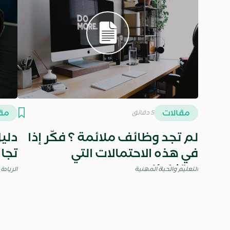
مقالات
مقا
5 دقائق
لم تجد وظائف ملائمة ؟ فكّر إذا
دليل
في هذه الاحتمالات التي
تجا
ستفاجئك
التعليم والحياة المهنية
الريادة