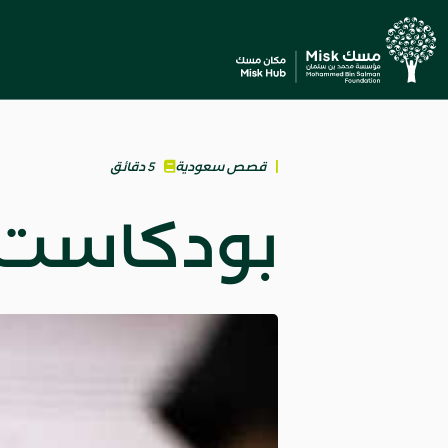
قصص سعودية
5 دقائق
بودكاست ت